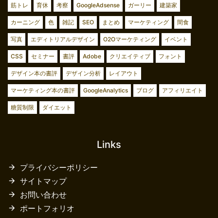
筋トレ
育休
考察
GoogleAdsense
ガーリー
建築家
カーニング
色
雑記
SEO
まとめ
マーケティング
間食
写真
エディトリアルデザイン
O2Oマーケティング
イベント
CSS
セミナー
書評
Adobe
クリエイティブ
フォント
デザイン本の書評
デザイン分析
レイアウト
マーケティング本の書評
GoogleAnalytics
ブログ
アフィリエイト
糖質制限
ダイエット
Links
プライバシーポリシー
サイトマップ
お問い合わせ
ポートフォリオ