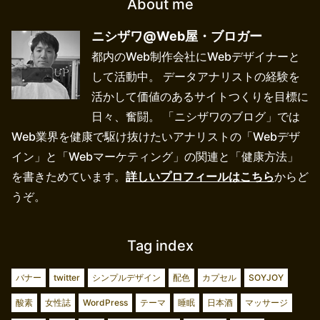
About me
ニシザワ@Web屋・ブロガー
都内のWeb制作会社にWebデザイナーと
して活動中。 データアナリストの経験を
活かして価値のあるサイトつくりを目標に
日々、奮闘。 「ニシザワのブログ」では
Web業界を健康で駆け抜けたいアナリストの「Webデザ
イン」と「Webマーケティング」の関連と「健康方法」
を書きためています。
詳しいプロフィールはこちら
からど
うぞ。
Tag index
バナー
twitter
シンプルデザイン
配色
カプセル
SOYJOY
酸素
女性誌
WordPress
テーマ
睡眠
日本酒
マッサージ