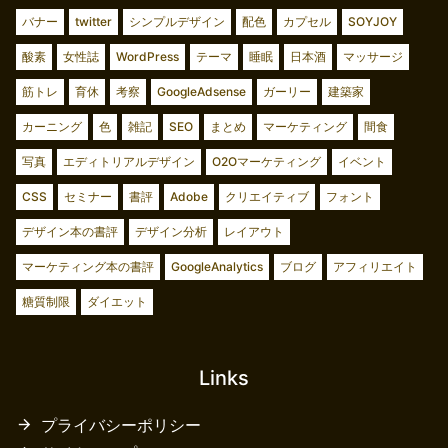
バナー
twitter
シンプルデザイン
配色
カプセル
SOYJOY
酸素
女性誌
WordPress
テーマ
睡眠
日本酒
マッサージ
筋トレ
育休
考察
GoogleAdsense
ガーリー
建築家
カーニング
色
雑記
SEO
まとめ
マーケティング
間食
写真
エディトリアルデザイン
O2Oマーケティング
イベント
CSS
セミナー
書評
Adobe
クリエイティブ
フォント
デザイン本の書評
デザイン分析
レイアウト
マーケティング本の書評
GoogleAnalytics
ブログ
アフィリエイト
糖質制限
ダイエット
Links
プライバシーポリシー