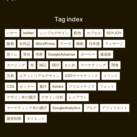
Tag index
バナー
twitter
シンプルデザイン
配色
カプセル
SOYJOY
酸素
女性誌
WordPress
テーマ
睡眠
日本酒
マッサージ
筋トレ
育休
考察
GoogleAdsense
ガーリー
建築家
カーニング
色
雑記
SEO
まとめ
マーケティング
間食
写真
エディトリアルデザイン
O2Oマーケティング
イベント
CSS
セミナー
書評
Adobe
クリエイティブ
フォント
デザイン本の書評
デザイン分析
レイアウト
マーケティング本の書評
GoogleAnalytics
ブログ
アフィリエイト
糖質制限
ダイエット