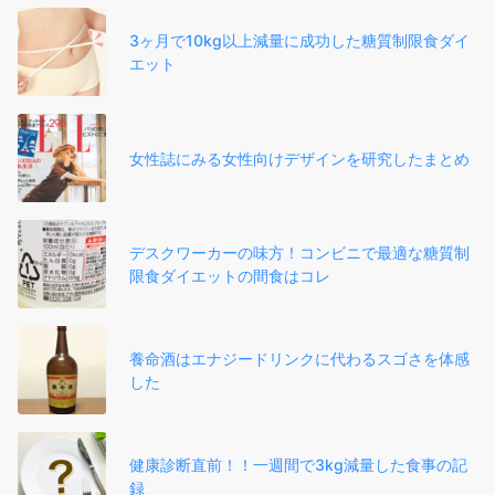
3ヶ月で10kg以上減量に成功した糖質制限食ダイ
エット
女性誌にみる女性向けデザインを研究したまとめ
デスクワーカーの味方！コンビニで最適な糖質制
限食ダイエットの間食はコレ
養命酒はエナジードリンクに代わるスゴさを体感
した
健康診断直前！！一週間で3kg減量した食事の記
録