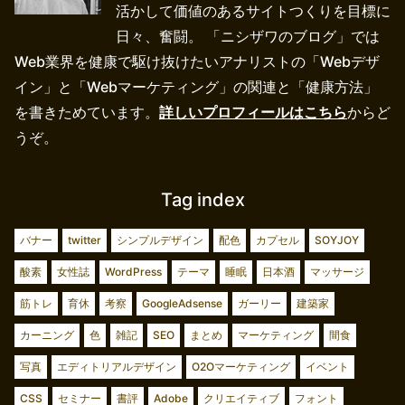
活かして価値のあるサイトつくりを目標に
日々、奮闘。 「ニシザワのブログ」では
Web業界を健康で駆け抜けたいアナリストの「Webデザ
イン」と「Webマーケティング」の関連と「健康方法」
を書きためています。
詳しいプロフィールはこちら
からど
うぞ。
Tag index
バナー
twitter
シンプルデザイン
配色
カプセル
SOYJOY
酸素
女性誌
WordPress
テーマ
睡眠
日本酒
マッサージ
筋トレ
育休
考察
GoogleAdsense
ガーリー
建築家
カーニング
色
雑記
SEO
まとめ
マーケティング
間食
写真
エディトリアルデザイン
O2Oマーケティング
イベント
CSS
セミナー
書評
Adobe
クリエイティブ
フォント