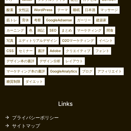
酸素
女性誌
WordPress
テーマ
睡眠
日本酒
マッサージ
筋トレ
育休
考察
GoogleAdsense
ガーリー
建築家
カーニング
色
雑記
SEO
まとめ
マーケティング
間食
写真
エディトリアルデザイン
O2Oマーケティング
イベント
CSS
セミナー
書評
Adobe
クリエイティブ
フォント
デザイン本の書評
デザイン分析
レイアウト
マーケティング本の書評
GoogleAnalytics
ブログ
アフィリエイト
糖質制限
ダイエット
Links
プライバシーポリシー
サイトマップ