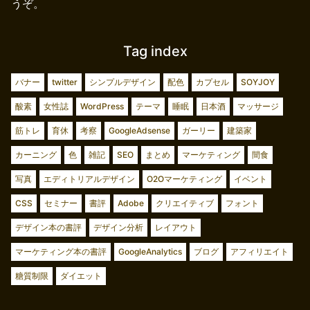
うぞ。
Tag index
バナー
twitter
シンプルデザイン
配色
カプセル
SOYJOY
酸素
女性誌
WordPress
テーマ
睡眠
日本酒
マッサージ
筋トレ
育休
考察
GoogleAdsense
ガーリー
建築家
カーニング
色
雑記
SEO
まとめ
マーケティング
間食
写真
エディトリアルデザイン
O2Oマーケティング
イベント
CSS
セミナー
書評
Adobe
クリエイティブ
フォント
デザイン本の書評
デザイン分析
レイアウト
マーケティング本の書評
GoogleAnalytics
ブログ
アフィリエイト
糖質制限
ダイエット