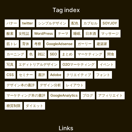
Tag index
バナー
twitter
シンプルデザイン
配色
カプセル
SOYJOY
酸素
女性誌
WordPress
テーマ
睡眠
日本酒
マッサージ
筋トレ
育休
考察
GoogleAdsense
ガーリー
建築家
カーニング
色
雑記
SEO
まとめ
マーケティング
間食
写真
エディトリアルデザイン
O2Oマーケティング
イベント
CSS
セミナー
書評
Adobe
クリエイティブ
フォント
デザイン本の書評
デザイン分析
レイアウト
マーケティング本の書評
GoogleAnalytics
ブログ
アフィリエイト
糖質制限
ダイエット
Links